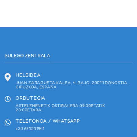
BULEGO ZENTRALA
HELBIDEA
JUAN ZARAGUETA KALEA, 4, BAJO, 20014 DONOSTIA,
GIPUZKOA, ESPAÑA
ORDUTEGIA
ASTELEHENETIK OSTIRALERA 09:00ETATIK
20:00ETARA.
TELEFONOA / WHATSAPP
+34 654241941