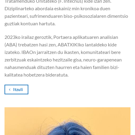
Tratamenduko Unitateko (F. Intecnus) kide izan zen.
Diziplinarteko abordaia eskainiz min kronikoa duen
pazienteari, sufrimenduaren biso-psikosozialaren dimentsio
guztiak kontuan hartuta.
2023ko irailaz geroztik, Portaera aplikatuaren analisian
(ABA) trebatzen hasi zen, ABATXIKIko lantaldeko kide
izateko. IBAOn jarraitzen du ikasten, komunitateari bere
zerbitzuak eskaintzeko hezitzaile gisa, neuro-garapenean
nahasmenduak dituzten haurren eta haien familien bizi-
kalitatea hobetzera bideratuta.
Itzuli