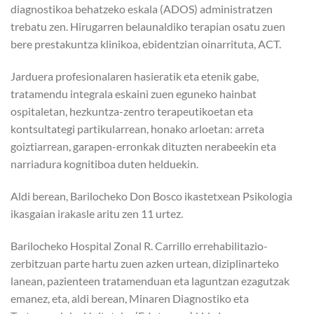
diagnostikoa behatzeko eskala (ADOS) administratzen
trebatu zen. Hirugarren belaunaldiko terapian osatu zuen
bere prestakuntza klinikoa, ebidentzian oinarrituta, ACT.
Jarduera profesionalaren hasieratik eta etenik gabe,
tratamendu integrala eskaini zuen eguneko hainbat
ospitaletan, hezkuntza-zentro terapeutikoetan eta
kontsultategi partikularrean, honako arloetan: arreta
goiztiarrean, garapen-erronkak dituzten nerabeekin eta
narriadura kognitiboa duten helduekin.
Aldi berean, Barilocheko Don Bosco ikastetxean Psikologia
ikasgaian irakasle aritu zen 11 urtez.
Barilocheko Hospital Zonal R. Carrillo errehabilitazio-
zerbitzuan parte hartu zuen azken urtean, diziplinarteko
lanean, pazienteen tratamenduan eta laguntzan ezagutzak
emanez, eta, aldi berean, Minaren Diagnostiko eta