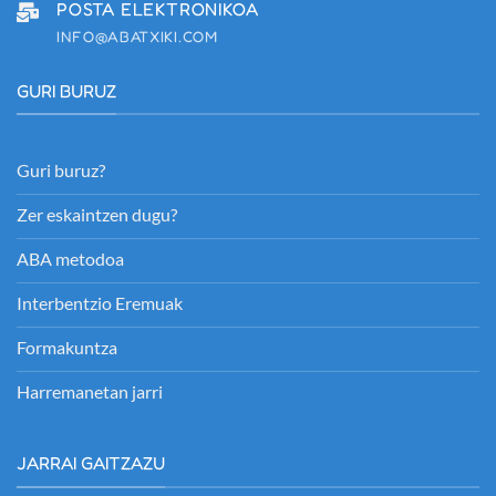
POSTA ELEKTRONIKOA
INFO@ABATXIKI.COM
GURI BURUZ
Guri buruz?
Zer eskaintzen dugu?
ABA metodoa
Interbentzio Eremuak
Formakuntza
Harremanetan jarri
JARRAI GAITZAZU