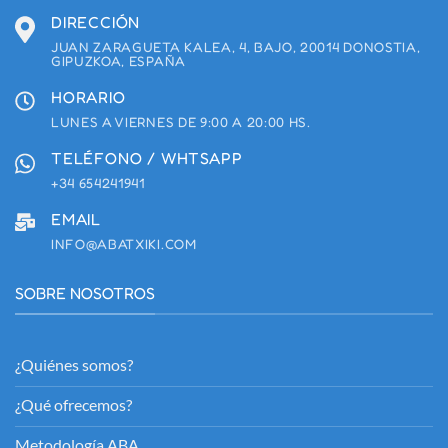
DIRECCIÓN
JUAN ZARAGUETA KALEA, 4, BAJO, 20014 DONOSTIA,
GIPUZKOA, ESPAÑA
HORARIO
LUNES A VIERNES DE 9:00 A 20:00 HS.
TELÉFONO / WHTSAPP
+34 654241941
EMAIL
INFO@ABATXIKI.COM
SOBRE NOSOTROS
¿Quiénes somos?
¿Qué ofrecemos?
Metodología ABA